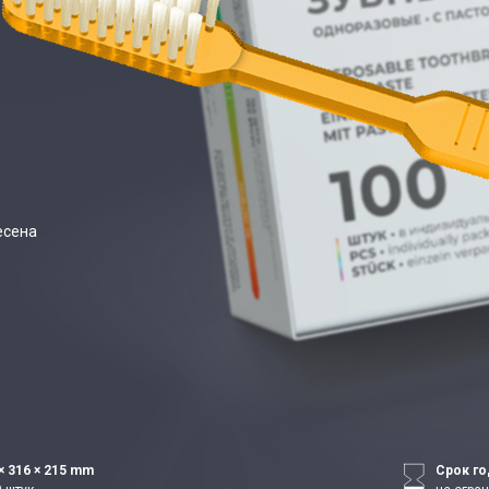
есена
× 316 × 215 mm
Срок го