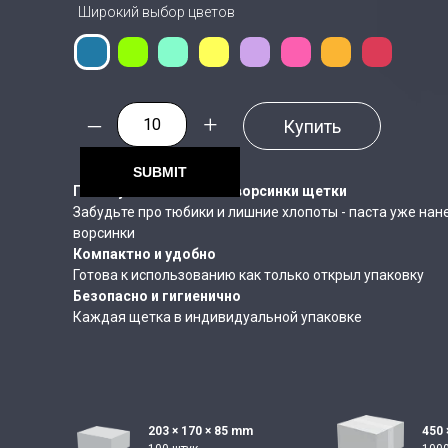
Широкий выбор цветов
–
+
Купить
SUBMIT
Паста уже нанесена на ворсинки щетки
Забудьте про тюбики и лишние хлопоты - паста уже нан
ворсинки
Компактно и удобно
Готова к использованию как только открыл упаковку
Безопасно и гигиенично
Каждая щетка в индивидуальной упаковке
203 × 170 × 85 mm
450 